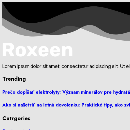
Lorem ipsum dolor sit amet, consectetur adipiscing elit. Ut eli
Trending
Prečo dopĺňať elektrolyty: Význam minerálov pre hydratác
Ako si našetriť na letnú dovolenku: Praktické tipy, ako zv
Catrgories