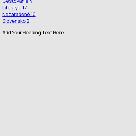
Cestovanie
4
Lifestyle
17
Nezaradené
10
Slovensko
2
Add Your Heading Text Here