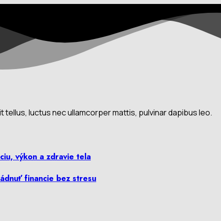
t tellus, luctus nec ullamcorper mattis, pulvinar dapibus leo.
iu, výkon a zdravie tela
ládnuť financie bez stresu